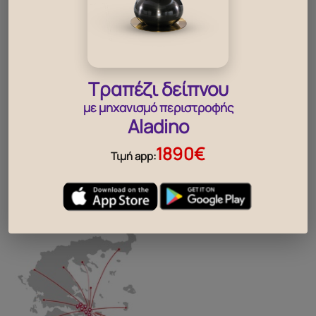
298
79
€
βρες, το κοντινότερο σου
Τραπέζι δείπνου
κατάστημα
με μηχανισμό περιστροφής
Aladino
..
1890€
Τιμή app: