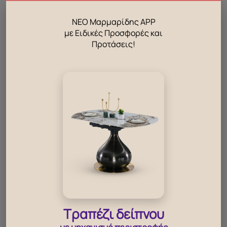
ΝΕΟ Μαρμαρίδης APP
με Ειδικές Προσφορές και
Βάρος
8,300 κ.
Προτάσεις!
Επένδυση
Ύφασμα
Χρώμα
Ροζ
Χρώμα ποδιών καθίσματος
Μαύρο
Διαστάσεις Καθίσματος
50 X 50 X 80cm
ΣΥΣΚΕΥΑΣΙΑ
Τραπέζι δείπνου