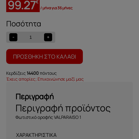
99.27
€
/ μήνα για 36 μήνες
Φωτιστικό
οροφής
VALPARAISO
-
+
1
ποσότητα
ΠΡΟΣΘΉΚΗ ΣΤΟ ΚΑΛΆΘΙ
Κερδίζεις
14400
πόντους
Έχεις απορίες; Επικοινώνησε μαζί μας
Περιγραφή
Περιγραφή προϊόντος
Φωτιστικό οροφής VALPARAISO 1