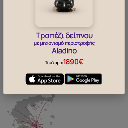
590
28
€
260
€
βρες, το κοντινότερο σου
Τραπέζι δείπνου
κατάστημα
με μηχανισμό περιστροφής
Aladino
..
1890€
Τιμή app: