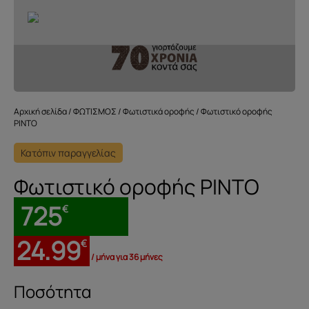
Αρχική σελίδα
/
ΦΩΤΙΣΜΟΣ
/
Φωτιστικά οροφής
/ Φωτιστικό οροφής
PINTO
Κατόπιν παραγγελίας
Φωτιστικό οροφής PINTO
725
€
24.99
€
/ μήνα για 36 μήνες
Φωτιστικό
οροφής