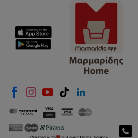
Όνομα
e-mail
Το μήνυμά σας
Created with
by iLoveIt Digital Agency