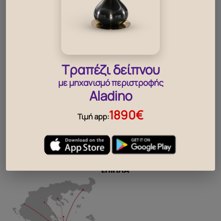
1190.00
€
βρες, το κοντινότερο σου
Τραπέζι δείπνου
κατάστημα
με μηχανισμό περιστροφής
Aladino
1890€
..
Τιμή app: