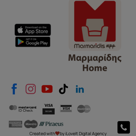
Όνομα
e-mail
Το μήνυμά σας
Created with
by iLoveIt Digital Agency