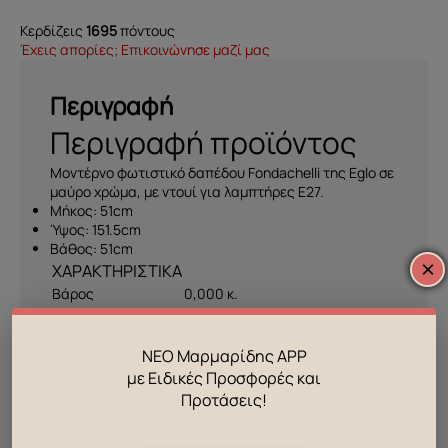
Κερδίζεις
1695
πόντους
Έχεις απορίες; Επικοινώνησε μαζί μας
Περιγραφή
Περιγραφή προϊόντος
Μοντέρνο φωτιστικό δαπέδου Fondachelli της Eglo σε
μαύρο χρώμα, με ντουί για λαμπτήρες E27.
Μήκος: 51cm
Ύψος: 151.5cm
Βάθος: 51cm
×
Βάρος
0,000 κ.
Χρώμα
Λευκό
,
Μαύρο
ΝΕΟ Μαρμαρίδης APP
Τεχνολογία
Συμβατικό-HV
με Ειδικές Προσφορές και
Προτάσεις!
Μεγ. Ισχύς
1 x 60 W