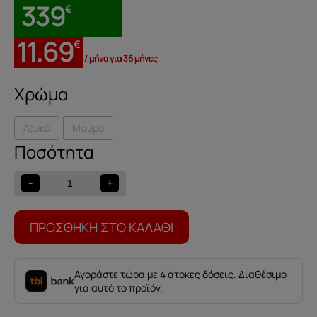
339
€
11.69
€
/ μήνα για 36 μήνες
Χρώμα
Λευκό
Μαύρο
Επιδαπέδιο
φωτιστικό
FONDACHELLI
-
+
ποσότητα
ΠΡΟΣΘΉΚΗ ΣΤΟ ΚΑΛΆΘΙ
Αγοράστε τώρα με 4 άτοκες δόσεις. Διαθέσιμο
για αυτό το προϊόν.