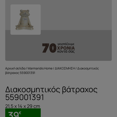
Αρχική σελίδα
/
Marmaridis Home
/
ΔΙΑΚΟΣΜΗΣΗ
/ Διακοσμητικός
βάτραχος 559001391
Διακοσμητικός βάτραχος
559001391
21,5 x 14 x 29 cm
39
€