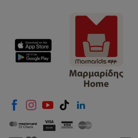
Όνομα
e-mail
Το μήνυμά σας