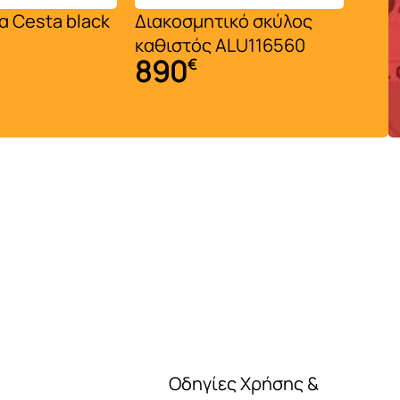
α Cesta black
Διακοσμητικό σκύλος
Διακ
21
καθιστός ALU116560
890
€
Οδηγίες Χρήσης &