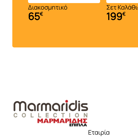
Τραπέζια δείπνου
άτραχος
Διακοσμητικό
Σετ Καλάθι
65
199
€
€
Βιτρίνες
Μπουφέδες
Καρέκλες τραπεζαρίας
..
Εταιρία