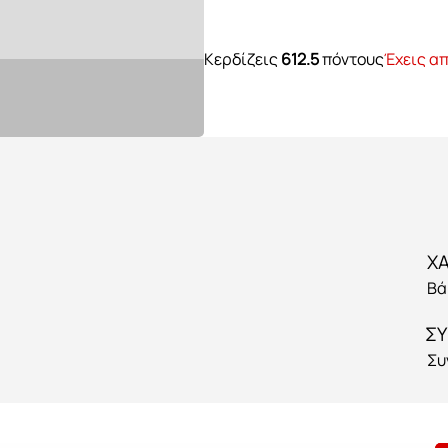
Κερδίζεις
612.5
πόντους
Έχεις απ
Βά
ΣΥ
Συ