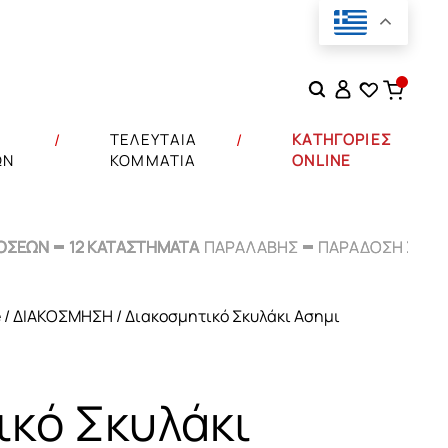
Αναζήτηση
για:
Σ
ΤΕΛΕΥΤΑΙΑ
ΚΑΤΗΓΟΡΙΕΣ
ΩΝ
ΚΟΜΜΑΤΙΑ
ONLINE
ΟΣΕΩΝ
ΟΣΕΩΝ
12 ΚΑΤΑΣΤΗΜΑΤΑ
12 ΚΑΤΑΣΤΗΜΑΤΑ
ΠΑΡΑΛΑΒΗΣ
ΠΑΡΑΛΑΒΗΣ
ΠΑΡΑΔΟΣΗ ΣΕ
ΠΑΡΑΔΟΣΗ ΣΕ
48
48
e
/
ΔΙΑΚΟΣΜΗΣΗ
/ Διακοσμητικό Σκυλάκι Ασημι
ικό Σκυλάκι