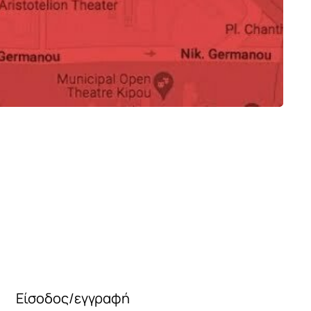
οσμητικό Φανάρι
Διακοσμητικό Φανάρι
0
180
€
€
Είσοδος/εγγραφή