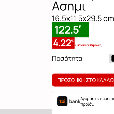
Ασημι
16.5x11.5x29.5 cm
122.5
€
4.22
€
/ μήνα για 36 μήνες
Διακοσμητικό
Σκυλάκι
Ασημι
ποσότητα
ΠΡΟΣΘΉΚΗ ΣΤΟ ΚΑΛΆΘ
Αγοράστε τώρα με
προϊόν.