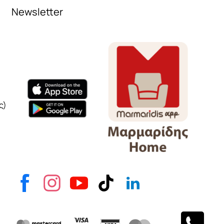
Newsletter
Όνομα
e-mail
Το μήνυμά σας
ς)