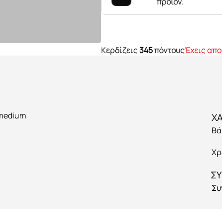
προϊόν.
Κερδίζεις
345
πόντους
Έχεις απο
 medium
Βά
Χρ
ΣΥ
Συ