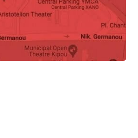
Καλάθια Cesta white
Διακοσμητικό σκύλος
9
€
καθιστός ALU116560
890
€