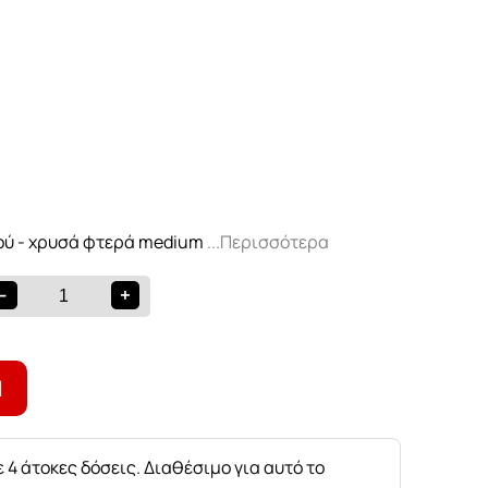
2
ρού - χρυσά φτερά medium
...Περισσότερα
-
+
Ι
 4 άτοκες δόσεις. Διαθέσιμο για αυτό το