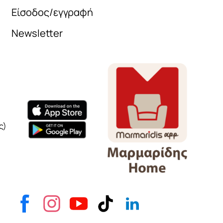
Είσοδος/εγγραφή
Newsletter
Όνομα
e-mail
Το μήνυμά σας
ς)