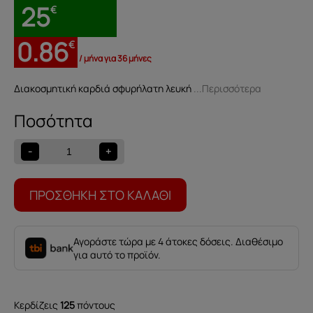
25
€
0.86
€
/ μήνα για 36 μήνες
Διακοσμητική καρδιά σφυρήλατη λευκή
...Περισσότερα
Διακοσμητική
καρδιά
σφυρήλατη
-
+
λευκή
559000950
ποσότητα
ΠΡΟΣΘΉΚΗ ΣΤΟ ΚΑΛΆΘΙ
Αγοράστε τώρα με 4 άτοκες δόσεις. Διαθέσιμο
για αυτό το προϊόν.
Κερδίζεις
125
πόντους