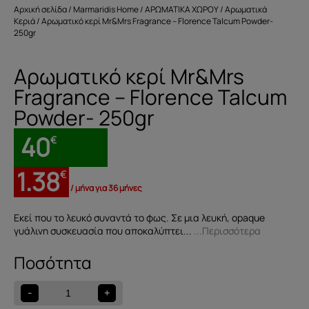
Αρχική σελίδα
/
Marmaridis Home
/
ΑΡΩΜΑΤΙΚΑ ΧΩΡΟΥ
/
Αρωματικά
Κεριά
/ Αρωματικό κερί Mr&Mrs Fragrance – Florence Talcum Powder-
250gr
Αρωματικό κερί Mr&Mrs
Fragrance – Florence Talcum
Powder- 250gr
40
€
1.38
€
/ μήνα για 36 μήνες
Εκεί που το λευκό συναντά το φως. Σε μια λευκή, opaque
γυάλινη συσκευασία που αποκαλύπτει...
...Περισσότερα
Αρωματικό
κερί
Mr&Mrs
-
+
Fragrance