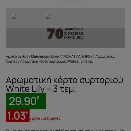
Αρχική σελίδα
/
Marmaridis Home
/
ΑΡΩΜΑΤΙΚΑ ΧΩΡΟΥ
/
Αρωματικές
Κάρτες
/ Αρωματική κάρτα συρταριού White Lily – 3 τεμ.
Αρωματική κάρτα συρταριού
White Lily – 3 τεμ.
29.90
€
1.03
€
/ μήνα για 36 μήνες
Ο κύριος Drawers έιναι ο μπάτλερ που πάντα ονειρευόσουν! Δε