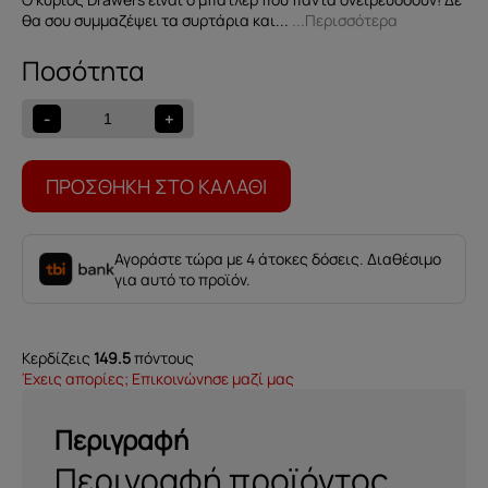
θα σου συμμαζέψει τα συρτάρια και...
...Περισσότερα
Αρωματική
κάρτα
συρταριού
-
+
White
Lily
-
ΠΡΟΣΘΉΚΗ ΣΤΟ ΚΑΛΆΘΙ
3
τεμ.
ποσότητα
Αγοράστε τώρα με 4 άτοκες δόσεις. Διαθέσιμο
για αυτό το προϊόν.
Κερδίζεις
149.5
πόντους
Έχεις απορίες; Επικοινώνησε μαζί μας
Περιγραφή
Περιγραφή προϊόντος