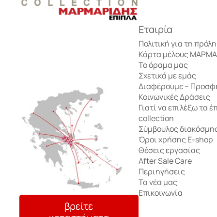
Έπιπλα τηλεόρασης
Σετ δωματίου
Αρωματικά Sticks
Τραπέζια Σαλονιού
Εταιρία
Τραπέζια Σαλονιού
Κρεβάτια
Πολιτική για τη πρόλ
Αρωματικά Κεριά
Κάρτα μέλους ΜΑΡΜ
Το όραμα μας
Έπιπλα υποδοχής – Κονσόλες
Παιδικό γραφείο
Σχετικά με εμάς
Αρωματικές Κάρτες
Κομοδίνα
Διαφέρουμε – Προσφ
Κοινωνικές Δράσεις
Τρόλεϊ μπαρ
Αποθήκευση
Γιατί να επιλέξω τα έ
Τουαλέτα – Μπουντουάρ
collection
Σύμβουλος διακόσμη
Μικροέπιπλα
Αποθήκευση
Όροι χρήσης E-shop
Ντουλάπες
Θέσεις εργασίας
After Sale Care
Περιηγήσεις
Συρταριέρες
Τα νέα μας
Επικοινωνία
βρείτε