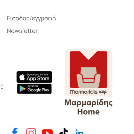
Είσοδος/εγγραφή
υ
Newsletter
ύνιες –
ς)
ου