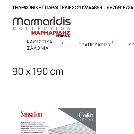
ΤΗΛΕΦΩΝΙΚΕΣ ΠΑΡΑΓΓΕΛΙΕΣ:
2112344859
6976918724
ΚΑΘΙΣΤΙΚΑ-
ΤΡΑΠΕΖΑΡΙΕΣ
Κ
ΣΑΛΟΝΙΑ
90 x 190 cm
Γωνιακοί καναπέδες
Σετ Κρεβατοκάμαρας
Μαξιλαροθήκες
Καναπέδες
Καναπέδες
Γωνιακοί καναπέδες κρεβάτι
Κρεβάτια
Παπλωματοθήκες
Σύνθετα – έπιπλα TV
Έπιπλα σαλονιού