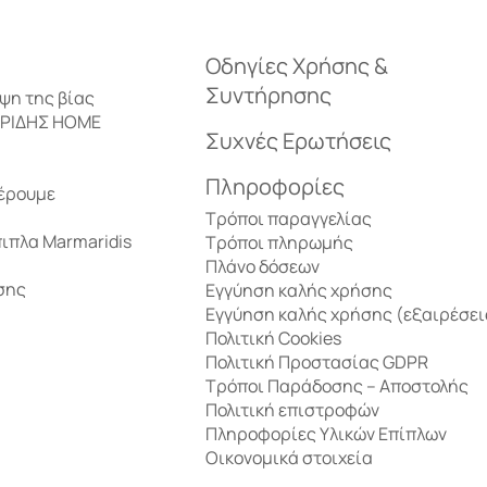
Επιδαπέδια φωτιστικά
Καθίσματα
Οδηγίες Χρήσης &
Επιτοίχια φωτιστικά
Καθιστικά κήπο
Συντήρησης
ηψη της βίας
ΑΡΙΔΗΣ HOME
Συχνές Ερωτήσεις
Επιτραπέζια φωτιστικά
Ξαπλώστρες – Κο
Διακόσμηση
Πληροφορίες
έρουμε
Τρόποι παραγγελίας
Κηροπήγια – Φανάρια
πιπλα Marmaridis
Τρόποι πληρωμής
Πλάνο δόσεων
σης
Εγγύηση καλής χρήσης
Φωτιστικά οροφής
Εγγύηση καλής χρήσης (εξαιρέσει
Τραπέζια δείπν
Πολιτική Cookies
Πολιτική Προστασίας GDPR
Τρόποι Παράδοσης – Αποστολής
Βιτρίνες
Πολιτική επιστροφών
Πληροφορίες Υλικών Επίπλων
Οικονομικά στοιχεία
Μπουφέδες