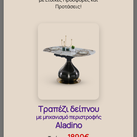
Προτάσεις!
βρείτε καταστήματα
Εταιρία
Πολιτική για τη πρόληψη της βίας
Κάρτα μέλους ΜΑΡΜΑΡΙΔΗΣ HOME
Το όραμα μας
Σχετικά με εμάς
Διαφέρουμε – Προσφέρουμε
Κοινωνικές Δράσεις
Γιατί να επιλέξω τα έπιπλα Marmaridis collection
Σύμβουλος διακόσμησης
Τραπέζι δείπνου
Όροι χρήσης E-shop
Θέσεις εργασίας
με μηχανισμό περιστροφής
After Sale Care
Aladino
Περιηγήσεις
Τα νέα μας
1890€
Επικοινωνία