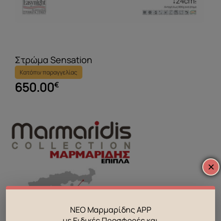
Στρώμα Sensation
Κατόπιν παραγγελίας
650.00
€
×
ΝΕΟ Μαρμαρίδης APP
με Ειδικές Προσφορές και