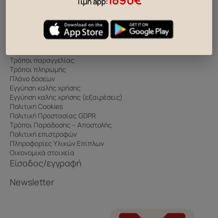
Τιμή app:
Οδηγίες Χρήσης & Συντήρησης
Συχνές Ερωτήσεις
Πληροφορίες
Τρόποι παραγγελίας
Τρόποι πληρωμής
Πλάνο δόσεων
Εγγύηση καλής χρήσης
Εγγύηση καλής χρήσης (εξαιρέσεις)
Πολιτική Cookies
Πολιτική Προστασίας GDPR
Τρόποι Παράδοσης – Αποστολής
Πολιτική επιστροφών
Πληροφορίες Υλικών Επίπλων
Οικονομικά στοιχεία
Είσοδος/εγγραφή
Newsletter