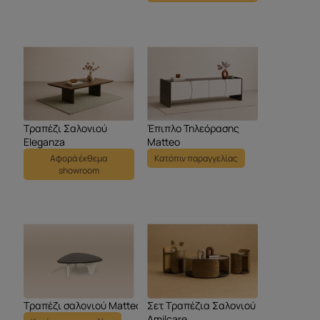
Τραπέζι Σαλονιού
Έπιπλο Τηλεόρασης
Eleganza
Matteo
Αφορά έκθεμα
Κατόπιν παραγγελίας
showroom
Τραπέζι σαλονιού Matteo
Σετ Τραπέζια Σαλονιού
Amilcare