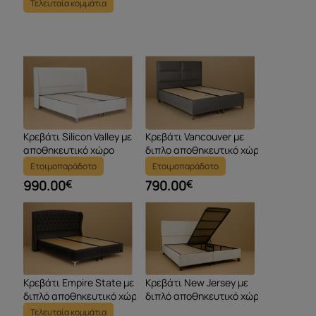
& ορθοπεδικό στρώμα
Τελευταία κομμάτια
Κρεβάτι Silicon Valley με
Κρεβάτι Vancouver με
αποθηκευτικό χώρο
διπλο αποθηκευτικό χώρο
Ετοιμοπαράδοτο
Ετοιμοπαράδοτο
990.00
€
790.00
€
Κρεβάτι Empire State με
Κρεβάτι New Jersey με
διπλό αποθηκευτικό χώρο
διπλό αποθηκευτικό χώρο
Τελευταία κομμάτια