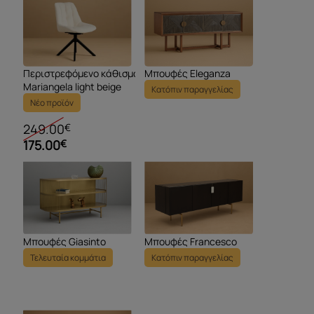
Περιστρεφόμενο κάθισμα
Μπουφές Eleganza
Mariangela light beige
Κατόπιν παραγγελίας
Νέο προϊόν
249.00
€
175.00
€
Μπουφές Giasinto
Μπουφές Francesco
Τελευταία κομμάτια
Κατόπιν παραγγελίας