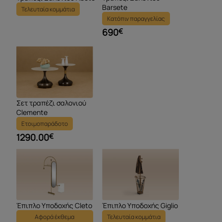
Barsete
Τελευταία κομμάτια
Κατόπιν παραγγελίας
690
€
Σετ τραπέζι σαλονιού
Clemente
Ετοιμοπαράδοτο
1290.00
€
Έπιπλο Υποδοχής Cleto
Έπιπλο Υποδοχής Giglio
Αφορά έκθεμα
Τελευταία κομμάτια