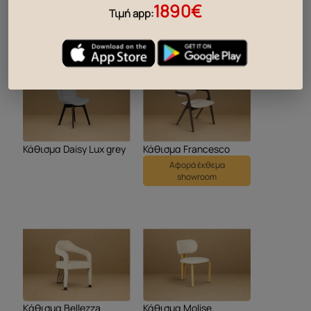
1890€
Τιμή app:
Κάθισμα Daisy Lux brown
Κάθισμα Daisy Lux beige
Ετοιμοπαράδοτο
98.00
€
Κάθισμα Daisy Lux grey
Κάθισμα Francesco
Αφορά έκθεμα
showroom
Kάθισμα Bellezza
Κάθισμα Molise