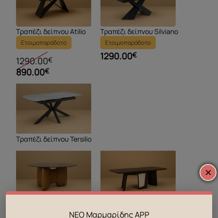
Τραπέζι δείπνου Atilio
Τραπέζι δείπνου Silviano
Ετοιμοπαράδοτο
Ετοιμοπαράδοτο
1290.00
€
1290.00
€
890.00
€
Τραπέζι δείπνου Tersilio
×
Τραπέζι δείπνου
Τραπέζι δείπνου
ΝΕΟ Μαρμαρίδης APP
Alessandro
Francesco