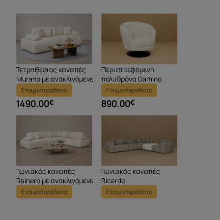
Τετραθέσιος καναπές
Περιστρεφόμενη
Murano με ανακλινόμενες
πολυθρόνα Damino
πλάτες και μπράτσα
Ετοιμοπαράδοτο
Ετοιμοπαράδοτο
1490.00
€
890.00
€
Γωνιακός καναπές
Γωνιακός καναπές
Rainero με ανακλινόμενες
Ricardo
πλάτες & μπράτσα
Ετοιμοπαράδοτο
Ετοιμοπαράδοτο