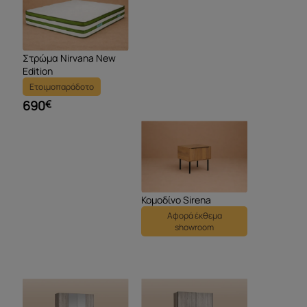
Στρώμα Nirvana New
Edition
Ετοιμοπαράδοτο
690
€
Κομοδίνο Sirena
Αφορά έκθεμα
showroom