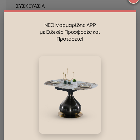
ΣΥΣΚΕΥΑΣΙΑ
Πακέτα συσκευασίας
3
ΝΕΟ Μαρμαρίδης APP
με Ειδικές Προσφορές και
Δες επίσης!
Προτάσεις!