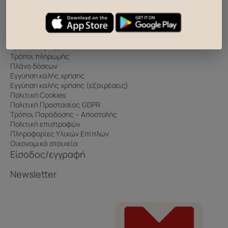
Συχνές Ερωτήσεις
Πληροφορίες
Τρόποι παραγγελίας
Τρόποι πληρωμής
Πλάνο δόσεων
Εγγύηση καλής χρήσης
Εγγύηση καλής χρήσης (εξαιρέσεις)
Πολιτική Cookies
Πολιτική Προστασίας GDPR
Τρόποι Παράδοσης – Αποστολής
Πολιτική επιστροφών
Πληροφορίες Υλικών Επίπλων
Οικονομικά στοιχεία
Είσοδος/εγγραφή
Newsletter