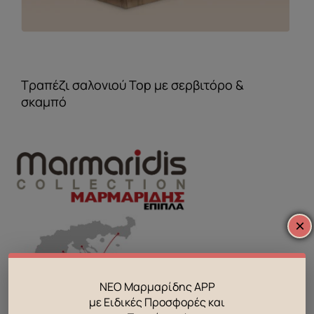
Τραπέζι σαλονιού Top με σερβιτόρο &
σκαμπό
×
ΝΕΟ Μαρμαρίδης APP
με Ειδικές Προσφορές και