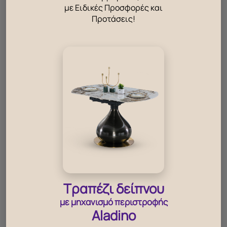
Leverano
με Ειδικές Προσφορές και
Προτάσεις!
Τραπέζι δείπνου
με μηχανισμό περιστροφής
Aladino
Κρεβάτι New Jersey με διπλό αποθηκευτικό