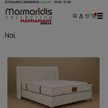
2112344859
6976918724
Ανοιχτά
· 10:00 - 21:00
Ναί