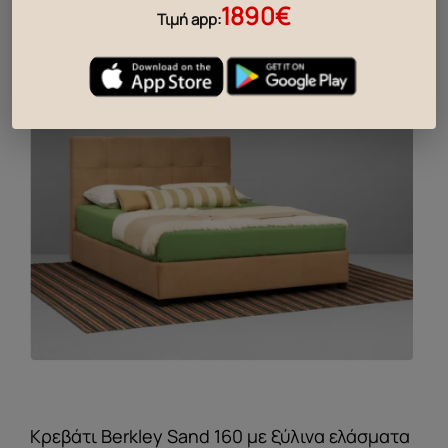
χώρο
1890€
Τιμή app:
Κρεβάτι Berkley Sand 160 με ξύλινα ελάσματα