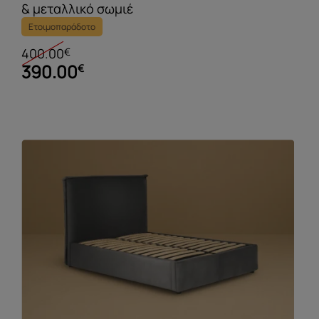
& μεταλλικό σωμιέ
Ετοιμοπαράδοτο
400.00
€
390.00
€