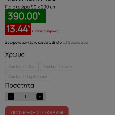
Για στρώμα 90 x 200 cm
390.00
€
13.44
€
/ μήνα για 36 μήνες
Σύγχρονο μοντέρνο κρεβάτι Bristol
...Περισσότερα
Χρώμα
Cambra 04 Olive
Cambra 18 Brown
Cambra 25 Light Camel
Κρεβάτι
Bristol
90
-
+
&
Ορθοπεδικό
στρώμα
ΠΡΟΣΘΉΚΗ ΣΤΟ ΚΑΛΆΘΙ
Maximum