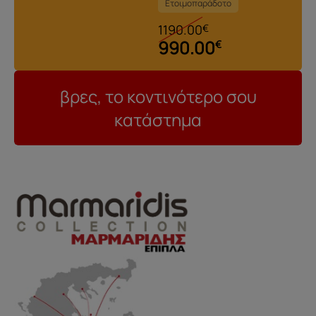
Ετοιμοπαράδοτο
1190.00
€
990.00
€
βρες, το κοντινότερο σου
κατάστημα
..