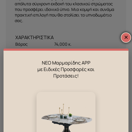
απόλυτα σύγχρονη εκδοχή του κλασικού στρώματος
που προσφέρει ιδανικό ύπνο. Μια κομψή και συνάμα
πρακτική επιλογή που θα στολίσει το υπνοδωμάτιο
σας.
×
Βάρος
74,000 κ.
Για Στρώμα
90 x 200
ΝΕΟ Μαρμαρίδης APP
ΣΥΣΚΕΥΑΣΙΑ
με Ειδικές Προσφορές και
Προτάσεις!
Πακέτα συσκευασίας
4
Συνολικά κυβικά μέτρα
0.708
Δες επίσης!