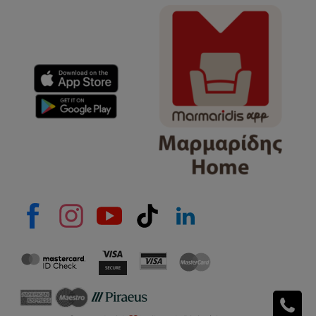
Όνομα
e-mail
Το μήνυμά σας