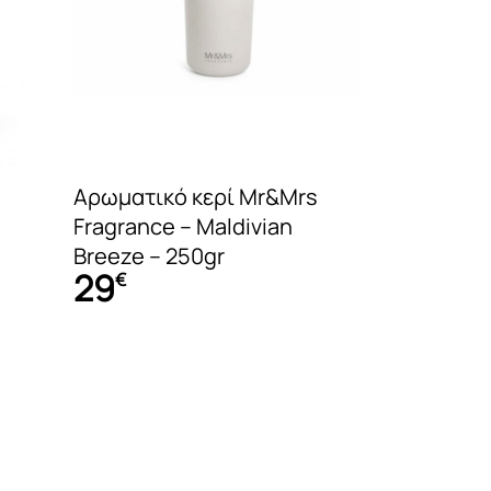
ΟΥ
Αρωματικό κερί Mr&Mrs
είου
Fragrance – Maldivian
Breeze – 250gr
29
€
ς