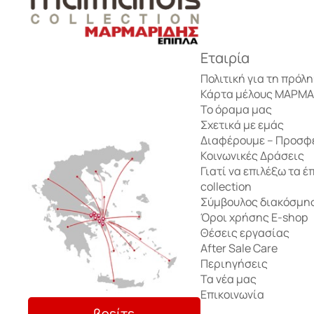
Έπιπλα τηλεόρασης
Σετ δωματίου
Αρωματικά Sticks
Τραπέζια Σαλονιού
Τραπέζια Σαλονιού
Κρεβάτια
Εταιρία
Αρωματικά Κεριά
Πολιτική για τη πρόλ
Κάρτα μέλους ΜΑΡΜ
Έπιπλα υποδοχής – Κονσόλες
Παιδικό γραφείο
Το όραμα μας
Αρωματικές Κάρτες
Κομοδίνα
Σχετικά με εμάς
Διαφέρουμε – Προσφ
Τρόλεϊ μπαρ
Αποθήκευση
Κοινωνικές Δράσεις
Τουαλέτα – Μπουντουάρ
Γιατί να επιλέξω τα έ
collection
Μικροέπιπλα
Αποθήκευση
Σύμβουλος διακόσμη
Ντουλάπες
Όροι χρήσης E-shop
Θέσεις εργασίας
After Sale Care
Συρταριέρες
Περιηγήσεις
Τα νέα μας
Επικοινωνία
βρείτε