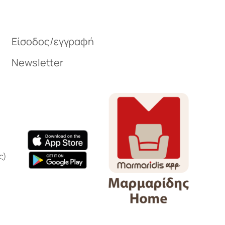
υ
Είσοδος/εγγραφή
Newsletter
ύνιες –
ου
ς)