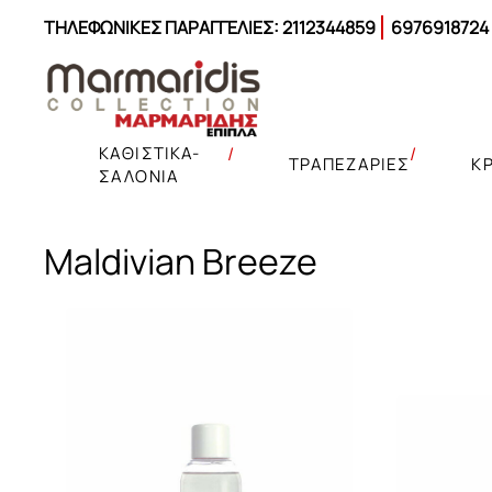
ΤΗΛΕΦΩΝΙΚΕΣ ΠΑΡΑΓΓΕΛΙΕΣ:
2112344859
6976918724
ΚΑΘΙΣΤΙΚΑ-
ΤΡΑΠΕΖΑΡΙΕΣ
Κ
ΣΑΛΟΝΙΑ
Maldivian Breeze
Γωνιακοί καναπέδες
Σετ Κρεβατοκάμαρας
Μαξιλαροθήκες
Καναπέδες
Καναπέδες
Γωνιακοί καναπέδες κρεβάτι
Κρεβάτια
Παπλωματοθήκες
Σύνθετα – έπιπλα TV
Έπιπλα σαλονιού