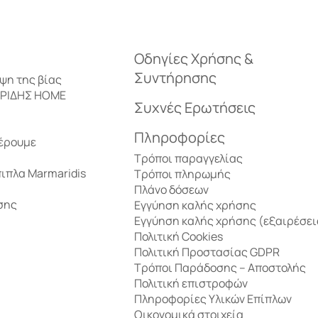
Επιδαπέδια φωτιστικά
Καθίσματα
Επιτοίχια φωτιστικά
Καθιστικά κήπο
Οδηγίες Χρήσης &
Συντήρησης
ηψη της βίας
ΑΡΙΔΗΣ HOME
Επιτραπέζια φωτιστικά
Ξαπλώστρες – Κο
Συχνές Ερωτήσεις
Διακόσμηση
Πληροφορίες
έρουμε
Κηροπήγια – Φανάρια
Τρόποι παραγγελίας
πιπλα Marmaridis
Τρόποι πληρωμής
Πλάνο δόσεων
Φωτιστικά οροφής
σης
Εγγύηση καλής χρήσης
Τραπέζια δείπν
Εγγύηση καλής χρήσης (εξαιρέσει
Πολιτική Cookies
Πολιτική Προστασίας GDPR
Βιτρίνες
Τρόποι Παράδοσης – Αποστολής
Πολιτική επιστροφών
Πληροφορίες Υλικών Επίπλων
Μπουφέδες
Οικονομικά στοιχεία